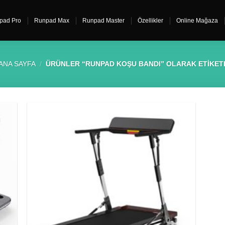
pad Pro
Runpad Max
Runpad Master
Özellikler
Online Mağaza
ANA SAYFA
/
ÜRÜNLER “RUNPAD KOŞU BANDI” OLARAK ETIKET